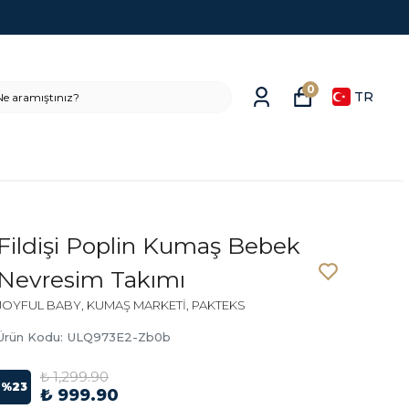
0
TR
Fildişi Poplin Kumaş Bebek
Nevresim Takımı
JOYFUL BABY, KUMAŞ MARKETİ, PAKTEKS
Ürün Kodu
:
ULQ973E2-Zb0b
₺ 1,299.90
%
23
₺ 999.90