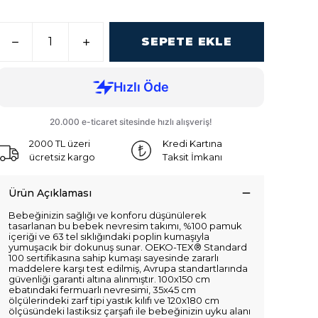
SEPETE EKLE
2000 TL üzeri
Kredi Kartına
ücretsiz kargo
Taksit İmkanı
Ürün Açıklaması
Bebeğinizin sağlığı ve konforu düşünülerek
tasarlanan bu bebek nevresim takımı, %100 pamuk
içeriği ve 63 tel sıklığındaki poplin kumaşıyla
yumuşacık bir dokunuş sunar. OEKO-TEX® Standard
100 sertifikasına sahip kumaşı sayesinde zararlı
maddelere karşı test edilmiş, Avrupa standartlarında
güvenliği garanti altına alınmıştır. 100x150 cm
ebatındaki fermuarlı nevresimi, 35x45 cm
ölçülerindeki zarf tipi yastık kılıfı ve 120x180 cm
ölçüsündeki lastiksiz çarşafı ile bebeğinizin uyku alanı