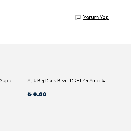
Yorum Yap
 Supla
Açık Bej Duck Bezi - DRE1144 Amerikan Servis
₺ 0.00
₺ 0.