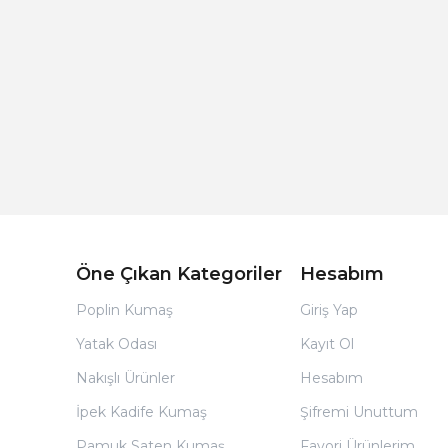
Açık Bej Poplin Kumaş Bebek Nevresim Takımı
Öne Çıkan Kategoriler
Hesabım
Poplin Kumaş
Giriş Yap
Yatak Odası
Kayıt Ol
Nakışlı Ürünler
Hesabım
İpek Kadife Kumaş
Şifremi Unuttum
Pamuk Saten Kumaş
Favori Ürünlerim