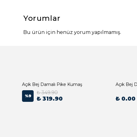
Yorumlar
Bu ürün için henüz yorum yapılmamış.
Açık Bej Damalı Pike Kumaş
₺ 349.90
%
9
₺ 319.90
₺ 0.00