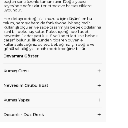
baştan sona özenle tamamlanır. Doğal yapısı
sayesinde nefes alır, terletmez ve hassas ciltlere
uygundur.
Her detayı bebeğinizin huzuru için düşünülen bu
takım, hem şık hem de fonksiyonel bir seçimdir.
Kullanışlı ölçüleri ve sade tasarımıyla bebek odalarına
zarif bir dokunuş katar. Paket içeriğinde 1 adet
nevresim, 1 adet yastık kılıfı ve 1 adet lastiksiz bebek
çarşafı bulunur. İlk günden itibaren güvenle
kullanabileceğiniz bu set, bebeğiniz için doğru ve
gönül rahatlığıyla tercih edebileceğiniz bir ür
Devamını Göster
Kumaş Cinsi
Nevresim Grubu Ebat
Kumaş Yapısı
Desenli - Düz Renk