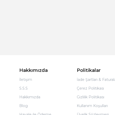
Hakkımızda
Politikalar
İletişim
İade Şartları & Fatura
S.S.S
Çerez Politikası
Hakkımızda
Gizlilik Politikası
Blog
Kullanım Koşulları
Havale ile Ödeme
Üyelik Sözleşmesi