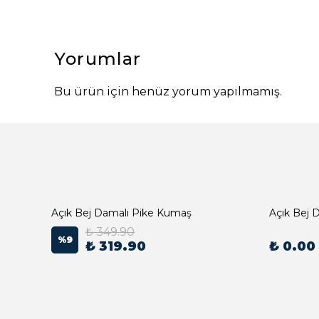
Yorumlar
Bu ürün için henüz yorum yapılmamış.
Açık Bej Damalı Pike Kumaş
₺ 349.90
%
9
₺ 319.90
₺ 0.00