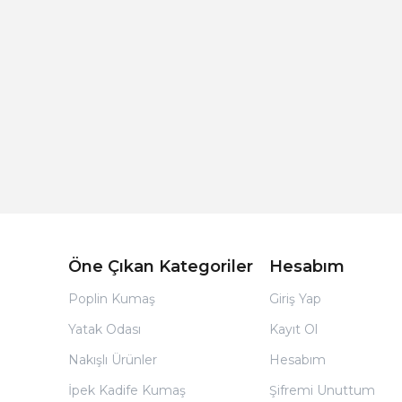
Açık Bej Poplin Kumaş Bebek Nevresim Takımı
Öne Çıkan Kategoriler
Hesabım
Poplin Kumaş
Giriş Yap
Yatak Odası
Kayıt Ol
Nakışlı Ürünler
Hesabım
İpek Kadife Kumaş
Şifremi Unuttum