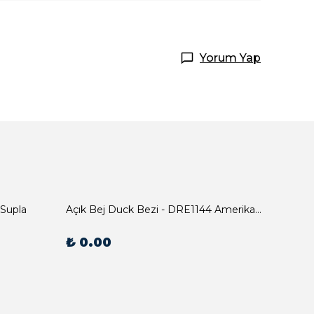
Yorum Yap
 Supla
Açık Bej Duck Bezi - DRE1144 Amerikan Servis
₺ 0.00
₺ 0.