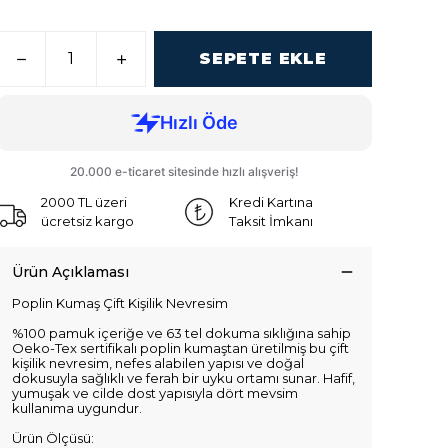
SEPETE EKLE
2000 TL üzeri
Kredi Kartına
ücretsiz kargo
Taksit İmkanı
Ürün Açıklaması
Poplin Kumaş Çift Kişilik Nevresim
%100 pamuk içeriğe ve 63 tel dokuma sıklığına sahip
Oeko-Tex sertifikalı poplin kumaştan üretilmiş bu çift
kişilik nevresim, nefes alabilen yapısı ve doğal
dokusuyla sağlıklı ve ferah bir uyku ortamı sunar. Hafif,
yumuşak ve cilde dost yapısıyla dört mevsim
kullanıma uygundur.
Ürün Ölçüsü: