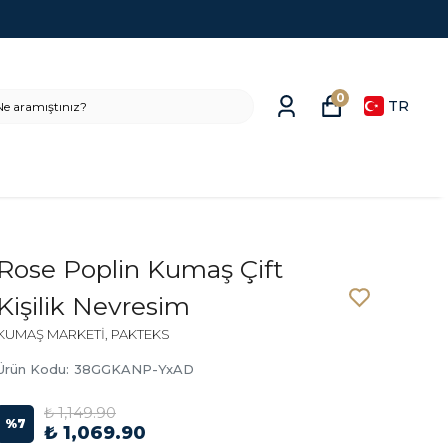
0
TR
Rose Poplin Kumaş Çift
Kişilik Nevresim
KUMAŞ MARKETİ, PAKTEKS
Ürün Kodu
:
38GGKANP-YxAD
₺ 1,149.90
%
7
₺ 1,069.90