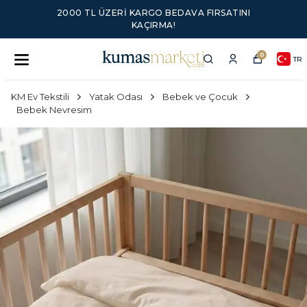
2000 TL ÜZERI KARGO BEDAVA FIRSATINI
KAÇIRMA!
0
TR
KM Ev Tekstili
Yatak Odası
Bebek ve Çocuk
Bebek Nevresim