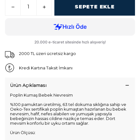
SEPETE EKLE
2000 TL üzeri ücretsiz kargo
Kredi Kartına Taksit İmkanı
Ürün Açıklaması
Poplin Kumaş Bebek Nevresim
%100 pamuktan üretilmiş, 63 tel dokuma sıklığına sahip ve
Oeko-Tex sertifikalı poplin kumaştan hazırlanan bu bebek
nevresim, hafif, nefes alabilen ve yumuşak yapısıyla
bebeğinizin hassas cildine nazikçe temas eder. Dört
mevsim konforlu bir uyku ortamı sağlar.
Ürün Ölçüsü: