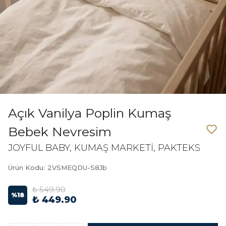
Açık Vanilya Poplin Kumaş
Bebek Nevresim
JOYFUL BABY, KUMAŞ MARKETİ, PAKTEKS
Ürün Kodu
:
2VSMEQDU-S8Jb
₺ 549.90
%
18
₺ 449.90