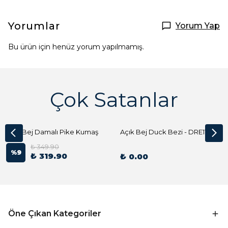
Yorumlar
Yorum Yap
Bu ürün için henüz yorum yapılmamış.
Çok Satanlar
Açık Bej Damalı Pike Kumaş
Açık Bej Duck Bezi - DRE1144 Kumaş Peçete
₺ 349.90
%
9
₺ 319.90
₺ 0.00
Öne Çıkan Kategoriler