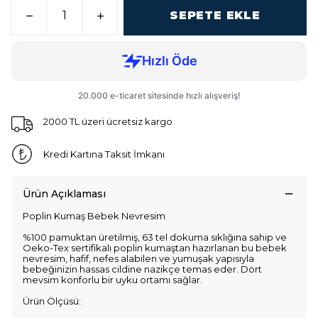
SEPETE EKLE
2000 TL üzeri ücretsiz kargo
Kredi Kartına Taksit İmkanı
Ürün Açıklaması
Poplin Kumaş Bebek Nevresim
%100 pamuktan üretilmiş, 63 tel dokuma sıklığına sahip ve
Oeko-Tex sertifikalı poplin kumaştan hazırlanan bu bebek
nevresim, hafif, nefes alabilen ve yumuşak yapısıyla
bebeğinizin hassas cildine nazikçe temas eder. Dört
mevsim konforlu bir uyku ortamı sağlar.
Ürün Ölçüsü: