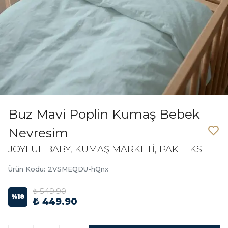
Buz Mavi Poplin Kumaş Bebek
Nevresim
JOYFUL BABY, KUMAŞ MARKETİ, PAKTEKS
Ürün Kodu
:
2VSMEQDU-hQnx
₺ 549.90
%
18
₺ 449.90