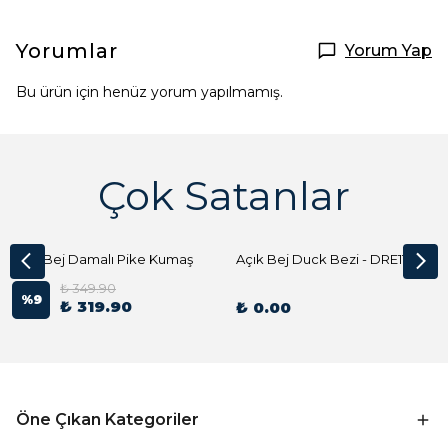
Yorumlar
Yorum Yap
Bu ürün için henüz yorum yapılmamış.
Çok Satanlar
Açık Bej Damalı Pike Kumaş
Açık Bej Duck Bezi - DRE1144 Kumaş Peçete
₺ 349.90
%
9
₺ 319.90
₺ 0.00
Öne Çıkan Kategoriler