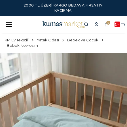
2000 TL ÜZERI KARGO BEDAVA FIRSATINI
KAÇIRMA!
0
TR
KM Ev Tekstili
Yatak Odası
Bebek ve Çocuk
Bebek Nevresim