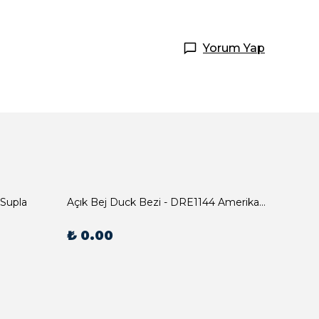
Yorum Yap
 Supla
Açık Bej Duck Bezi - DRE1144 Amerikan Servis
₺ 0.00
₺ 0.