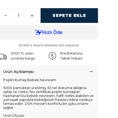
SEPETE EKLE
2000 TL üzeri
Kredi Kartına
ücretsiz kargo
Taksit İmkanı
Ürün Açıklaması
Poplin Kumaş Bebek Nevresim
%100 pamuktan üretilmiş, 63 tel dokuma sıklığına
sahip ve Oeko-Tex sertifikalı poplin kumaştan
hazırlanan bu bebek nevresim, hafif, nefes alabilen ve
yumuşak yapısıyla bebeğinizin hassas cildine nazikçe
temas eder. Dört mevsim konforlu bir uyku ortamı
sağlar.
Ürün Ölçüsü: