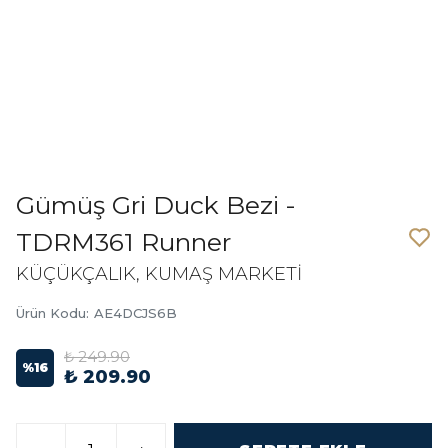
Gümüş Gri Duck Bezi -
TDRM361 Runner
KÜÇÜKÇALIK, KUMAŞ MARKETİ
Ürün Kodu
:
AE4DCJS6B
₺ 249.90
%
16
₺ 209.90