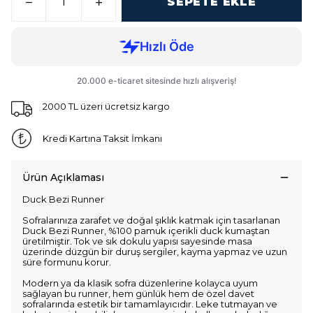
SEPETE EKLE
2000 TL üzeri ücretsiz kargo
Kredi Kartına Taksit İmkanı
Ürün Açıklaması
Duck Bezi Runner
Sofralarınıza zarafet ve doğal şıklık katmak için tasarlanan
Duck Bezi Runner, %100 pamuk içerikli duck kumaştan
üretilmiştir. Tok ve sık dokulu yapısı sayesinde masa
üzerinde düzgün bir duruş sergiler, kayma yapmaz ve uzun
süre formunu korur.
Modern ya da klasik sofra düzenlerine kolayca uyum
sağlayan bu runner, hem günlük hem de özel davet
sofralarında estetik bir tamamlayıcıdır. Leke tutmayan ve