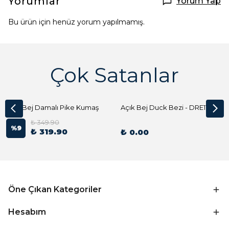
Yorumlar
Yorum Yap
Bu ürün için henüz yorum yapılmamış.
Çok Satanlar
Açık Bej Damalı Pike Kumaş
Açık Bej Duck Bezi - DRE1144 Kumaş Peçete
₺ 349.90
%
9
₺ 319.90
₺ 0.00
Öne Çıkan Kategoriler
Hesabım