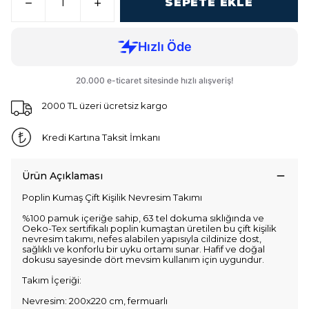
SEPETE EKLE
2000 TL üzeri ücretsiz kargo
Kredi Kartına Taksit İmkanı
Ürün Açıklaması
Poplin Kumaş Çift Kişilik Nevresim Takımı
%100 pamuk içeriğe sahip, 63 tel dokuma sıklığında ve
Oeko-Tex sertifikalı poplin kumaştan üretilen bu çift kişilik
nevresim takımı, nefes alabilen yapısıyla cildinize dost,
sağlıklı ve konforlu bir uyku ortamı sunar. Hafif ve doğal
dokusu sayesinde dört mevsim kullanım için uygundur.
Takım İçeriği:
Nevresim: 200x220 cm, fermuarlı