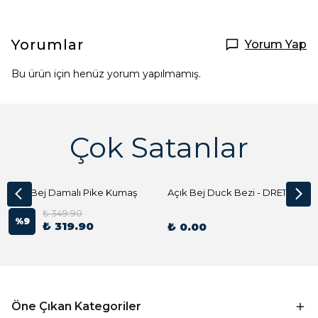
Yorumlar
Yorum Yap
Bu ürün için henüz yorum yapılmamış.
Çok Satanlar
Açık Bej Damalı Pike Kumaş
Açık Bej Duck Bezi - DRE1144 Kumaş Peçete
₺ 349.90
%
9
₺ 319.90
₺ 0.00
Öne Çıkan Kategoriler