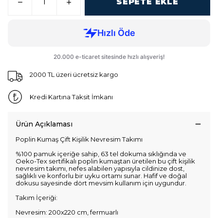
SEPETE EKLE
2000 TL üzeri ücretsiz kargo
Kredi Kartına Taksit İmkanı
Ürün Açıklaması
Poplin Kumaş Çift Kişilik Nevresim Takımı
%100 pamuk içeriğe sahip, 63 tel dokuma sıklığında ve
Oeko-Tex sertifikalı poplin kumaştan üretilen bu çift kişilik
nevresim takımı, nefes alabilen yapısıyla cildinize dost,
sağlıklı ve konforlu bir uyku ortamı sunar. Hafif ve doğal
dokusu sayesinde dört mevsim kullanım için uygundur.
Takım İçeriği:
Nevresim: 200x220 cm, fermuarlı