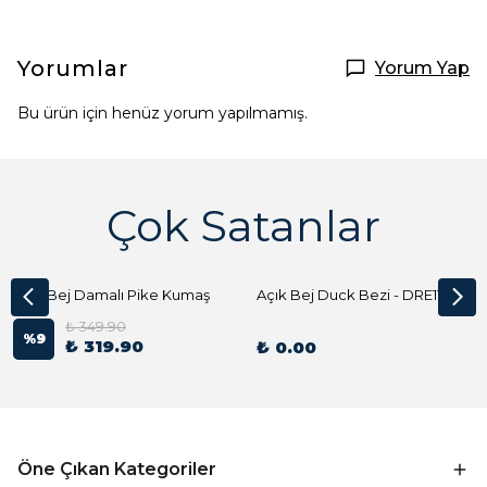
Yorumlar
Yorum Yap
Bu ürün için henüz yorum yapılmamış.
Çok Satanlar
Açık Bej Damalı Pike Kumaş
Açık Bej Duck Bezi - DRE1144 Kumaş Peçete
₺ 349.90
%
9
₺ 319.90
₺ 0.00
Öne Çıkan Kategoriler