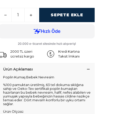
SEPETE EKLE
2000 TL üzeri
Kredi Kartına
ücretsiz kargo
Taksit İmkanı
Ürün Açıklaması
Poplin Kumaş Bebek Nevresim
%100 pamuktan üretilmiş, 63 tel dokuma sıklığına
sahip ve Oeko-Tex sertifikalı poplin kumaştan
hazırlanan bu bebek nevresim, hafif, nefes alabilen ve
yumuşak yapısıyla bebeğinizin hassas cildine nazikçe
temas eder. Dört mevsim konforlu bir uyku ortamı
sağlar.
Ürün Ölçüsü: