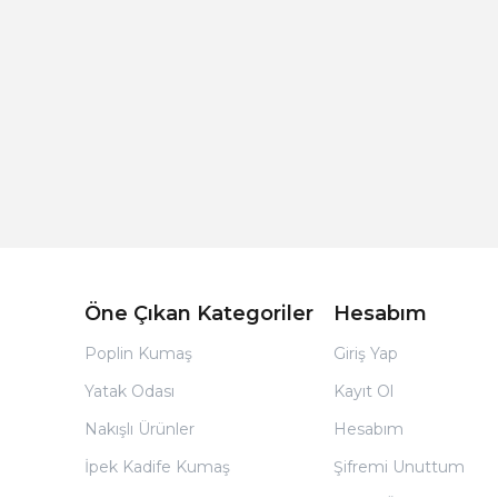
Açık Bej Poplin Kumaş Bebek Nevresim Takımı
Öne Çıkan Kategoriler
Hesabım
Poplin Kumaş
Giriş Yap
Yatak Odası
Kayıt Ol
Nakışlı Ürünler
Hesabım
İpek Kadife Kumaş
Şifremi Unuttum