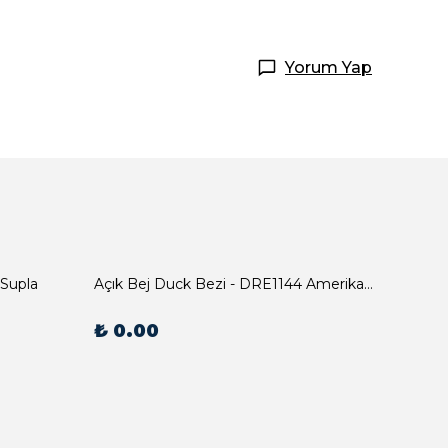
Yorum Yap
 Supla
Açık Bej Duck Bezi - DRE1144 Amerikan Servis
₺ 0.00
₺ 0.