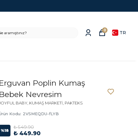
YENI SEZON ÜRÜNLER
0
TR
Erguvan Poplin Kumaş
Bebek Nevresim
JOYFUL BABY, KUMAŞ MARKETİ, PAKTEKS
Ürün Kodu
:
2VSMEQDU-fLYB
₺ 549.90
%
18
₺ 449.90