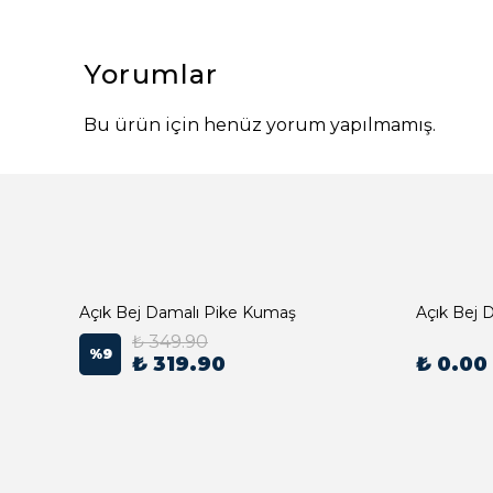
Yorumlar
Bu ürün için henüz yorum yapılmamış.
Açık Bej Damalı Pike Kumaş
₺ 349.90
%
9
₺ 319.90
₺ 0.00